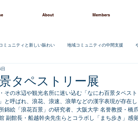
me
About
Members
コミュニティと新しい賑わい
地域コミュニティの中間支援
6日
ィング
景タペストリー展
・その水辺や観光名所に迷い込む「なにわ百景タペスト
」と呼ばれ、浪花、浪速、浪華などの漢字表現が存在し
所錦絵「浪花百景」の研究者、大阪大学 名誉教授・橋
館 副館長・船越幹央先生らとコラボし「まち歩き」感