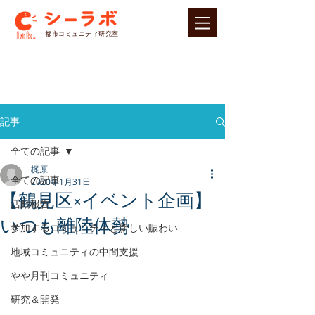
​都市コミュニティ研究室
記事
全ての記事
梶原
全ての記事
2020年1月31日
【鶴見区×イベント企画】
活動報告
いつも離陸体勢
参加するコミュニティと新しい賑わい
地域コミュニティの中間支援
やや月刊コミュニティ
研究＆開発