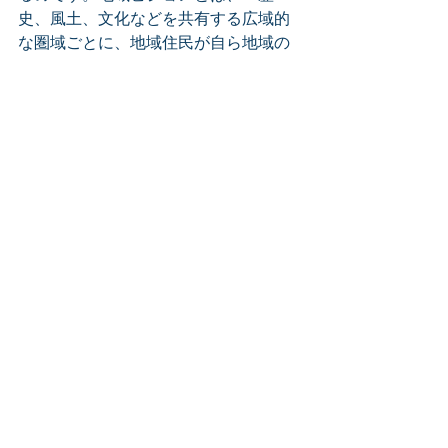
史、風土、文化などを共有する広域的
な圏域ごとに、地域住民が自ら地域の
将来像を個性豊かに描き、その実現に
向けて取り組む指針」。つまり、住民
参加でつくる地域総合計画です。丹波
地域ビジョン「みんなで丹波の森」の
マスタープランづくりに関わりまし
た。これをきっかけに、住民参加の公
園づくりのための円卓会議の事務局運
営にも携わることになります。
一方で、大阪湾・播磨灘・紀伊水道を
めぐる全長1,500kmに亘る海辺・水辺
を対象とする「なぎさ海道」プロジェ
クトのマスタープラン作成に関わり、
地域学（海辺・水辺の調査）、ワーク
ショップ（海辺・水辺の見学会）、ネ
ットワーク（海辺・水辺で活動する住