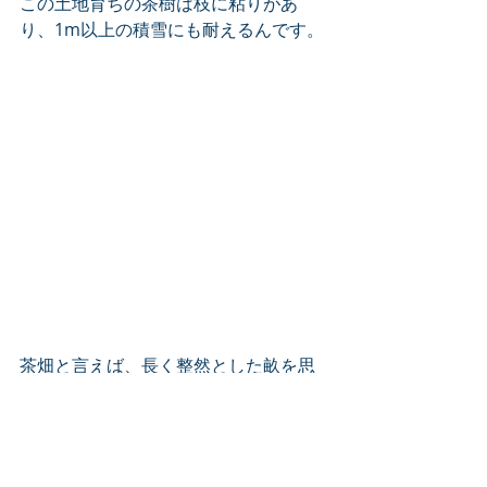
この土地育ちの茶樹は枝に粘りがあ
り、1m以上の積雪にも耐えるんです。
茶畑と言えば、長く整然とした畝を思
い浮かべると思いますが、それは挿し
木をして葉の形状を均一化した品種茶
と呼ばれるものです。