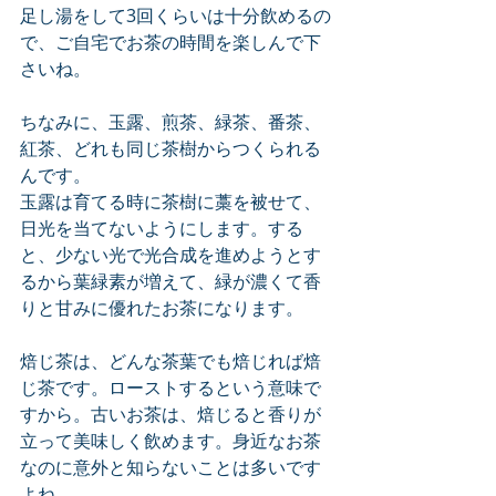
足し湯をして3回くらいは十分飲めるの
で、ご自宅でお茶の時間を楽しんで下
さいね。
ちなみに、玉露、煎茶、緑茶、番茶、
紅茶、どれも同じ茶樹からつくられる
んです。
玉露は育てる時に茶樹に藁を被せて、
日光を当てないようにします。する
と、少ない光で光合成を進めようとす
るから葉緑素が増えて、緑が濃くて香
りと甘みに優れたお茶になります。
焙じ茶は、どんな茶葉でも焙じれば焙
じ茶です。ローストするという意味で
すから。古いお茶は、焙じると香りが
立って美味しく飲めます。身近なお茶
なのに意外と知らないことは多いです
よね。