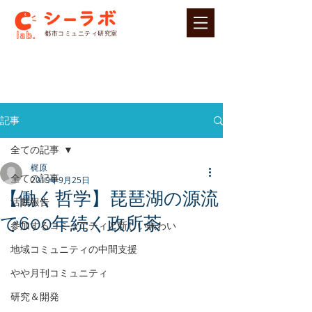
​都市コミュニティ研究室
記事
全ての記事
梶原
全ての記事
2019年9月25日
【働く哲学】琵琶湖の源流
活動報告
で600年続く政所茶
参加するコミュニティと新しい賑わい
地域コミュニティの中間支援
やや月刊コミュニティ
研究＆開発