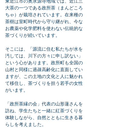
東近江市の奥永源寺地域では、近江三
大茶の一つである政所茶（まんどころ
ちゃ）が栽培されています。在来種の
茶樹は室町時代から守り継がれ、今な
お農薬や化学肥料を使わない伝統的な
茶づくりが続いています。
そこには、「源流に住む私たちが水を
汚しては、川下の方々に申し訳ない」
という心があります。政所町も全国の
山村と同様に過疎高齢化に直面してい
ますが、この土地の文化と人に魅かれ
て移住し、茶づくりを担う若手の女性
がいます。
「政所茶縁の会」代表の山形蓮さんを
訪ね、学生たちと一緒に紅茶づくりを
体験しながら、自然とともに生きる暮
らしを考えました。