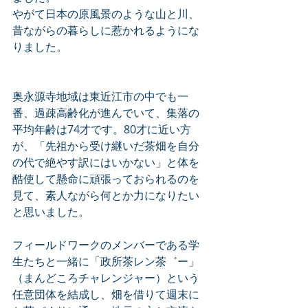
やがて日本の原風景のような山と川、
昔ながらの暮らしに惹かれるようにな
りました。
奥永源寺地域は東近江市の中でも一
番、過疎高齢化が進んでいて、集落の
平均年齢は74才です。80才に近い方
が、「先祖から受け継いだ茶畑を自分
の代で絶やす訳にはいかない」と体を
酷使して懸命に頑張っておられるのを
見て、素人ながら何とか力になりたい
と思いました。
フィールドワークのメンバーである学
生たちと一緒に「政所茶レン茶゛ー」
（まんどころチャレンジャー）という
任意団体を結成し、畑を借りて週末に