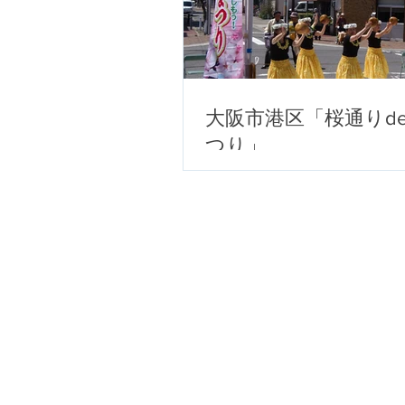
大阪市港区「桜通りd
つり」