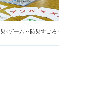
防災×ゲーム～防災すごろく
～