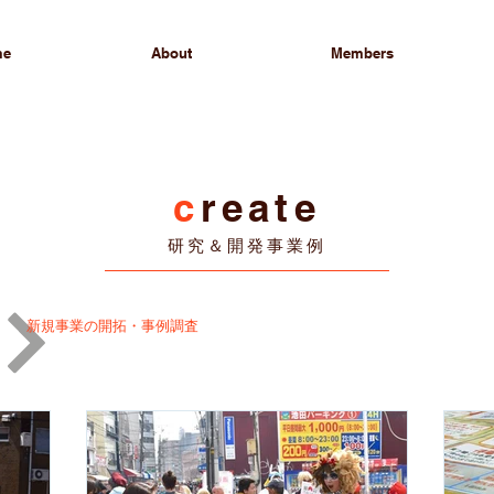
me
About
Members
c
reate
研究＆開発事業例
新規事業の開拓・事例調査