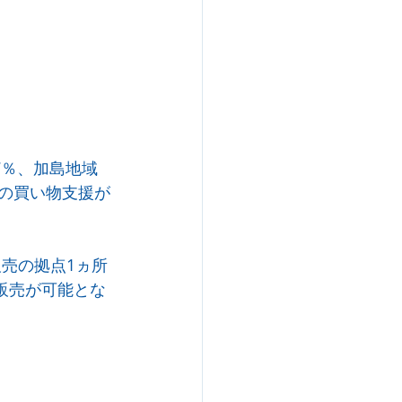
7％、加島地域
者の買い物支援が
販売の拠点1ヵ所
販売が可能とな
）