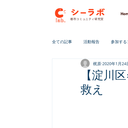
Ho
​都市コミュニティ研究室
全ての記事
活動報告
参加する
梶原
2020年1月24
研究＆開発
クラウドファンデ
【淀川区
救え