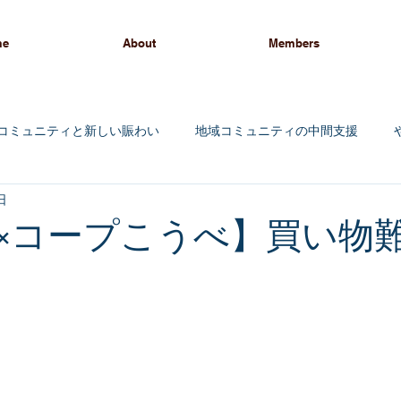
me
About
Members
コミュニティと新しい賑わい
地域コミュニティの中間支援
日
ィング
×コープこうべ】買い物