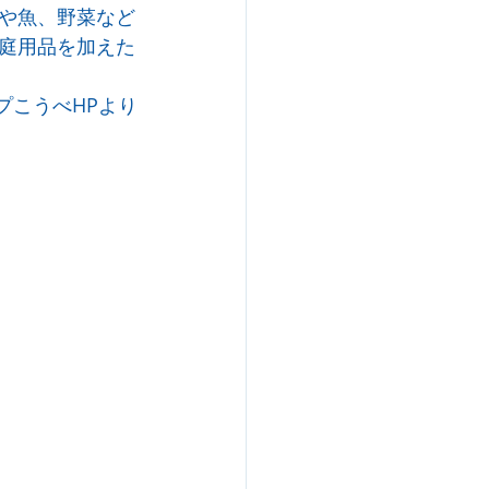
や魚、野菜など
庭用品を加えた
プこうべHP
より