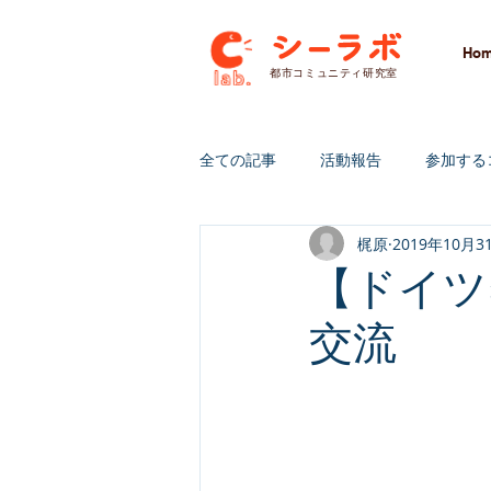
Ho
​都市コミュニティ研究室
全ての記事
活動報告
参加する
梶原
2019年10月3
研究＆開発
クラウドファンデ
【ドイツ
交流