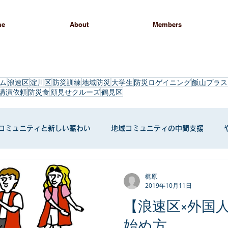
me
About
Members
ム
浪速区
淀川区
防災訓練
地域防災
大学生
防災ロゲイニング
飯山プラス
講演依頼
防災食
顔見せクルーズ
鶴見区
コミュニティと新しい賑わい
地域コミュニティの中間支援
ィング
梶原
2019年10月11日
【浪速区×外国
始め方