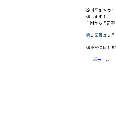
淀川区まちづく
講します！
１回からの参加
第１回目は
６月
講座開催日１週