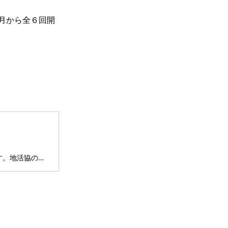
月から全６回開
淀川区まちづくりセンターは、大阪市淀川区役所の４階にございます。地活協の自律的な運営や活動の支援をしている中間支援組織です。