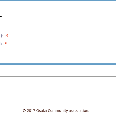
ー
イト
ok
© 2017 Osaka Community association.