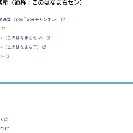
務所（通称：このはなまちセン）
動画集（YouTubeチャンネル）
E
ook（このはなまちセン）
ook（このはなまち子）
イト
ok
am