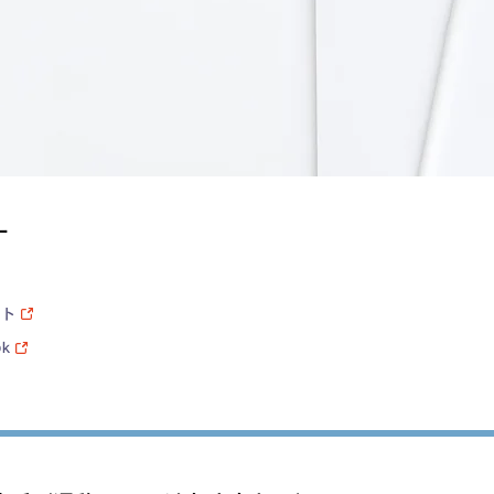
ー
イト
ok