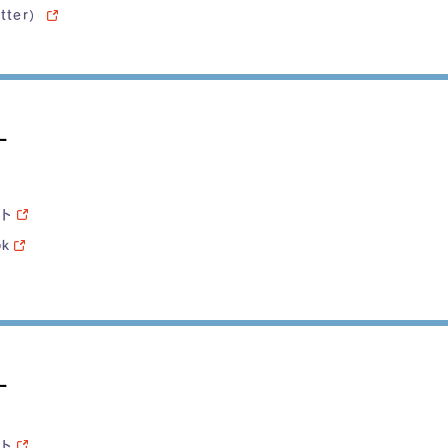
tter）
ー
イト
ok
ー
イト