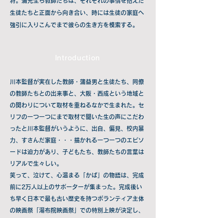
将。蒲先生ら教師たちは、それぞれの事情を抱えた
生徒たちと正面から向き合い、時には生徒の家庭へ
強引に入りこんでまで彼らの生き方を模索する。
Introduction
川本監督が実在した教師・蒲益男と生徒たち、同僚
の教師たちとの出来事と、大阪・西成という地域と
の関わりについて取材を重ねるなかで生まれた。セ
リフの一つ一つにまで取材で聞いた生の声にこだわ
ったと川本監督がいうように、出自、偏見、校内暴
力、すさんだ家庭・・・描かれる一つ一つのエピソ
ードは迫力があり、子どもたち、教師たちの言葉は
リアルで生々しい。
笑って、泣けて、心温まる「かば」の物語は、完成
前に2万人以上のサポーターが集まった。完成後い
ち早く日本で最も古い歴史を持つボランティア主体
の映画祭「湯布院映画祭」での特別上映が決定し、