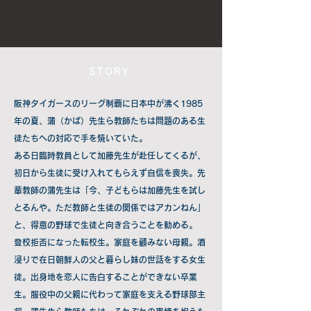
STORY
阪神タイガースのリーグ制覇に日本中が沸く1985
年の夏、蒲（かば）先生ら教師たちは問題のある生
徒たちへの対応で手を焼いていた。
ある日臨時教員として加藤先生が赴任してくるが、
初日から生徒に受け入れてもらえず自信を喪失。先
輩教師の蒲先生は「今、子どもらは加藤先生を試し
とるんや。ただ教師と生徒の関係ではアカンねん」
と、得意の野球で生徒と向き合うことを勧める。
登校拒否になった転校生。家庭を顧みない母親。酒
浸りで在日朝鮮人の父と暮らし妹の世話をする女生
徒。出身地を恋人に告白することができない卒業
生。服役中の父親に代わって家庭を支える野球部主