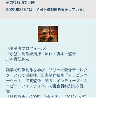
その後各地で上映。
2025年3月には、全国上映制覇を果たしている。
《講演者プロフィール》
「かば」制作総指揮・原作・脚本・監督
川本貴弘さん
独学で映像制作を学び、フリーの映像ディレク
ターとして活動後、自主制作映画「ドラゴンマ
ーケット」で初監督、第３回インディーズ・ム
ービー・フェスティバルで審査員特別賞を受
賞。
『秋桜残香』(2005）『傘の下』（2012）を監
督
映画「かば」公式サイト
上映スケジュール