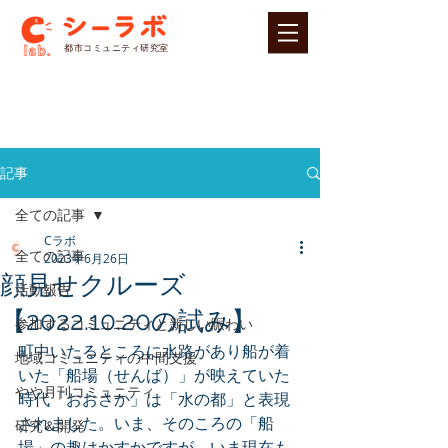
​都市コミュニティ研究室
記事
全ての記事
Cラボ
全ての記事
2023年6月26日
顔見せクルーズ
活動報告
【2022.10.20の試み】
参加するコミュニティと新しい賑わい
町中いたるところに水路があり船が着
地域コミュニティの中間支援
いた「船場（せんば）」が映えていた
やや月刊コミュニティ
時代「おおさか」は「水の都」と表現
されました。いま、そのころの「船
研究＆開発
場」の趣はかすかですが、いま現在も