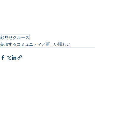
顔見せクルーズ
参加するコミュニティと新しい賑わい
最新記事
すべて表示